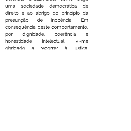
uma sociedade democrática de 
direito e ao abrigo do princípio da 
presunção de inocência. Em 
consequência deste comportamento, 
por dignidade, coerência e 
honestidade intelectual, vi-me 
obrigado a recorrer à justiça. 
Infelizmente, o comportamento do 
CES que, com o objetivo de me 
afastar definitivamente da instituição 
que criei e que me impediu de me 
defender eficazmente e de apresentar 
a minha versão e as minhas provas, 
não me deixou outra alternativa que 
não fosse a de intentar uma ação 
judicial contra as 13 mulheres que 
assinaram a 6ª carta. A primeira ação, 
contra as subscritoras da carta que 