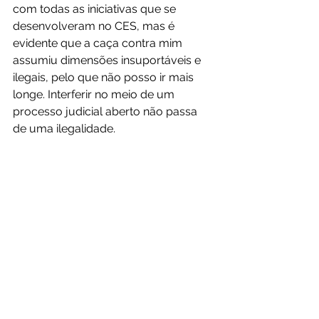
com todas as iniciativas que se 
desenvolveram no CES, mas é 
evidente que a caça contra mim 
assumiu dimensões insuportáveis e 
ilegais, pelo que não posso ir mais 
longe. Interferir no meio de um 
processo judicial aberto não passa 
de uma ilegalidade.
Cabe à justiça, 
ao Ministério Público 
e ao Tribunal Cível de Coimbra 
julgar os factos, garantindo a 
imparcialidade e sem a 
contaminação política provocada 
por disputas internas no CES
. 
Continuarei a lutar pela verdade 
nestas instâncias.