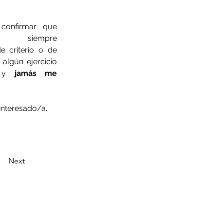
confirmar que 
re 
 criterio o de 
algún ejercicio 
, y 
jamás me 
interesado/a.
Next