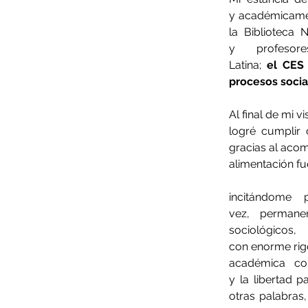
y académicamen
la Biblioteca 
y profesor
Latina; 
el CES 
procesos socia
Al final de mi vi
logré cumplir 
gracias al aco
alimentación fu
incitándome 
vez, permane
sociológ
con enorme rigo
académica con
y la libertad 
otras palabras,