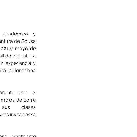
 académica y 
entura de Sousa 
2021 y mayo de 
llido Social. La 
 experiencia y 
ica colombiana 
nente con el 
cambios de corre
us clases 
s/as invitados/a
, gratificante 