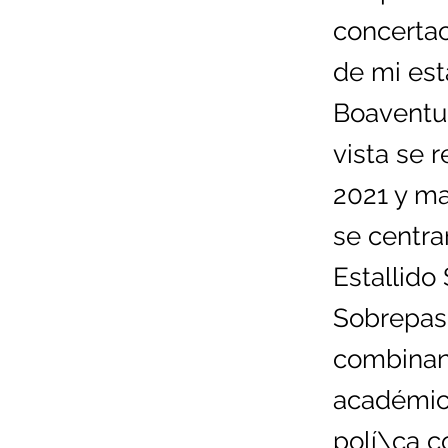
concertac
de mi est
Boaventu
vista se r
2021 y ma
se centrar
Estallido
Sobrepasó
combinan 
académic
polí\ca c