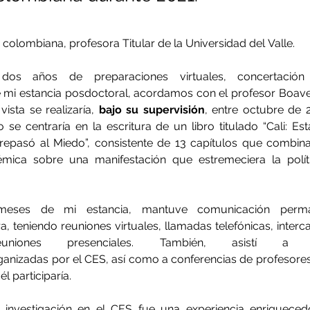
olombiana, profesora Titular de la Universidad del Valle.
os años de preparaciones virtuales, concertación
de mi estancia posdoctoral, acordamos con el profesor Boav
ista se realizaría, 
bajo su supervisión
, entre octubre de 
 se centraría en la escritura de un libro titulado “Cali: Esta
epasó al Miedo”, consistente de 13 capítulos que combinan
émica sobre una manifestación que estremeciera la polít
meses de mi estancia, mantuve comunicación perma
a, teniendo reuniones virtuales, llamadas telefónicas, inter
iones presenciales. También, asistí a s
ganizadas por el CES, así como a conferencias de profesore
él participaría.
 investigación en el CES fue una experiencia enriquecedora