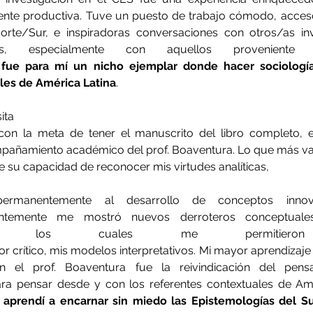
te productiva. Tuve un puesto de trabajo cómodo, acces
Norte/Sur, e inspiradoras conversaciones con otros/as inv
es, especialmente con aquellos proveniente
fue para mí un nicho ejemplar donde hacer sociología 
les de América Latina
.
sita
con la meta de tener el manuscrito del libro completo, 
mpañamiento académico del prof. Boaventura. Lo que más val
e su capacidad de reconocer mis virtudes analíticas,
permanentemente al desarrollo de conceptos innov
ntemente me mostró nuevos derroteros conceptuales,
icos, los cuales me permitieron d
r crítico, mis modelos interpretativos. Mi mayor aprendizaje 
 el prof. Boaventura fue la reivindicación del pensa
para pensar desde y con los referentes contextuales de Amé
 
aprendí a encarnar sin miedo las Epistemologías del Su