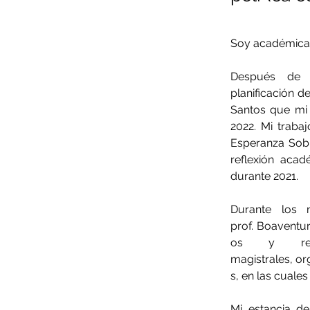
Soy académica c
Después de d
planificación 
Santos que mi v
2022. Mi trabajo
Esperanza Sobr
reflexión acad
durante 2021.
Durante los 
prof. Boaventur
os y reun
magistrales, or
s, en las cuales 
Mi estancia de