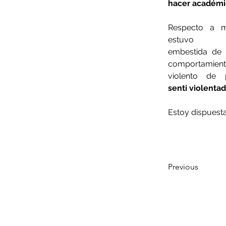
hacer académic
Respecto a mi
es
embestida de m
comportamiento.
violento de 
senti violenta
Estoy dispuesta
Previous