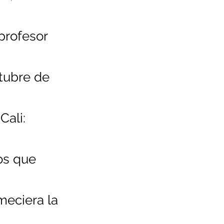
profesor
ctubre de
Cali:
os que
meciera la