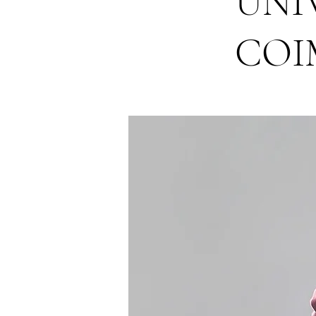
UNI
COI