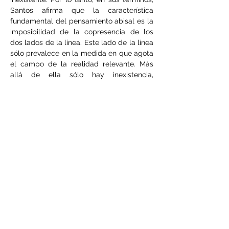
Santos afirma que la característica 
fundamental del pensamiento abisal es la 
imposibilidad de la copresencia de los 
dos lados de la línea. Este lado de la línea 
sólo prevalece en la medida en que agota 
el campo de la realidad relevante. Más 
allá de ella sólo hay inexistencia, 
invisibilidad y ausencia no dialéctica.
Por último, pero sin agotar el potencial 
creativo y profundo de su obra, está 
Epistemologías del Sur 
(2010), uno de sus 
marcos teóricos más difundidos.  Según 
Boaventura de Sousa Santos, una 
epistemología del Sur se basa en tres 
orientaciones: aprender que el Sur existe; 
aprender a ir al Sur; aprender del Sur y 
con el Sur. Su reflexión sobre la 
epistemología del Sur comenzó en 1995, 
cuando propuso este concepto, y desde 
entonces la ha ido profundizando a partir 