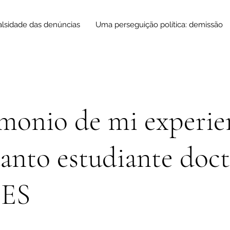
alsidade das denúncias
Uma perseguição política: demissão
monio de mi experie
anto estudiante doct
CES