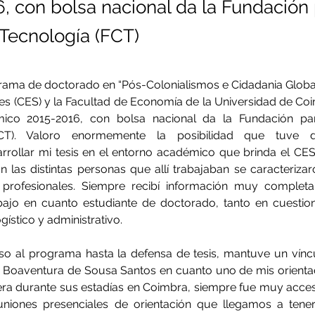
, con bolsa nacional da la Fundación 
 Tecnología (FCT)
rama de doctorado en “Pós-Colonialismos e Cidadania Global”
es (CES) y la Facultad de Economía de la Universidad de Coi
ico 2015-2016, con bolsa nacional da la Fundación para
FCT). Valoro enormemente la posibilidad que tuve d
rrollar mi tesis en el entorno académico que brinda el CES.
 las distintas personas que allí trabajaban se caracteriza
 profesionales. Siempre recibí información muy complet
abajo en cuanto estudiante de doctorado, tanto en cuestio
gístico y administrativo.
so al programa hasta la defensa de tesis, mantuve un víncu
r Boaventura de Sousa Santos en cuanto uno de mis orientad
era durante sus estadías en Coimbra, siempre fue muy acces
uniones presenciales de orientación que llegamos a tener