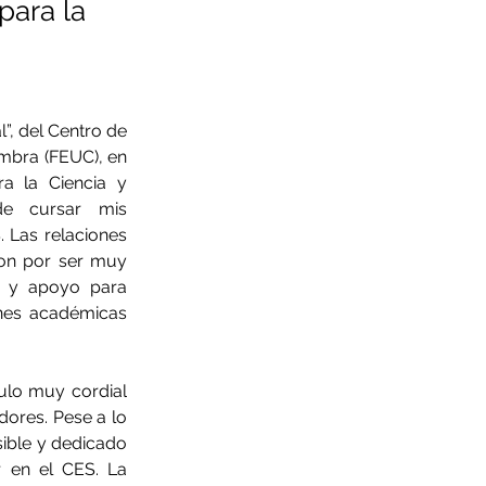
para la
, del Centro de 
mbra (FEUC), en 
 la Ciencia y 
e cursar mis 
 Las relaciones 
ron por ser muy 
a y apoyo para 
nes académicas 
lo muy cordial 
ores. Pese a lo 
ible y dedicado 
 en el CES. La 