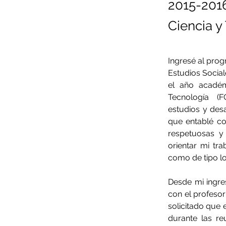
2015-2016
Ciencia y
Ingresé al prog
Estudios Social
el año académ
Tecnología (
estudios y desa
que entablé con
respetuosas y
orientar mi tr
como de tipo lo
Desde mi ingre
con el profeso
solicitado que 
durante las re