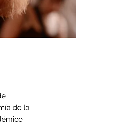
de
mía de la
adémico