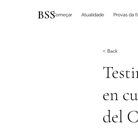
BSS
Começar
Atualidade
Provas da f
< Back
Testi
en cu
del 