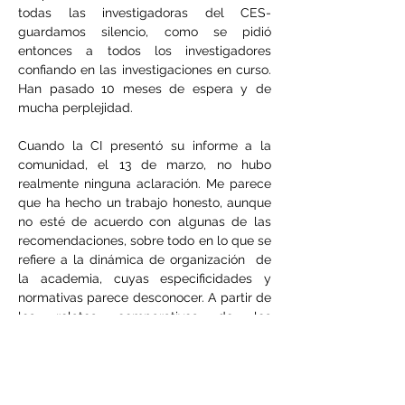
todas las investigadoras del CES- 
guardamos silencio, como se pidió 
entonces a todos los investigadores 
confiando en las investigaciones en curso. 
Han pasado 10 meses de espera y de 
mucha perplejidad.
Cuando la CI presentó su informe a la 
comunidad, el 13 de marzo, no hubo 
realmente ninguna aclaración. Me parece 
que ha hecho un trabajo honesto, aunque 
no esté de acuerdo con algunas de las 
recomendaciones, sobre todo en lo que se 
refiere a la dinámica de organización  de 
la academia, cuyas especificidades y 
normativas parece desconocer. A partir de 
los relatos comparativos de los 
denunciantes y de los denunciados, CI 
identifica "indicios de situaciones menos 
apropiadas" en el citado informe, pero no 
ha aportado ninguna prueba de ello (al no 