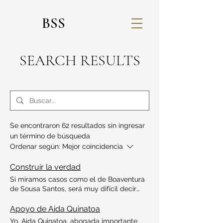
BSS
SEARCH RESULTS
Se encontraron 62 resultados sin ingresar
un término de búsqueda
Ordenar según:
Mejor coincidencia
Construir la verdad
Si miramos casos como el de Boaventura
de Sousa Santos, será muy difícil decir
que hubo respeto a principios
elementales, como la presunción de
Apoyo de Aida Quinatoa
inocencia. El movimiento #MeToo, con su
Yo, Aida Quinatoa, abogada importante