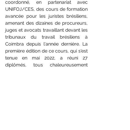
coordonné, en partenariat avec 
UNIFOJ/CES, des cours de formation 
avancée pour les juristes brésiliens, 
amenant des dizaines de procureurs, 
juges et avocats travaillant devant les 
tribunaux du travail brésiliens à 
Coimbra depuis l'année dernière. La 
première édition de ce cours, qui s'est 
tenue en mai 2022, a réuni 27 
diplômés, tous chaleureusement 
accueillis par le professeur 
Boaventura lors de sa master class et 
de la présentation de son livre à la 
librairie Almedina.
Je conclus ce bref commentaire en 
regrettant qu'aujourd'hui, le 
restaurant Casarão soit silencieux et 
ne puisse plus témoigner de la 